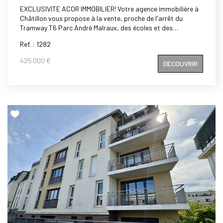
EXCLUSIVITE ACOR IMMOBILIER! Votre agence immobilière à
Châtillon vous propose à la vente, proche de l'arrêt du
Tramway T6 Parc André Malraux, des écoles et des
commerces, dans une petite copropriété sécurisée avec
Ref. : 1282
espaces verts, au deuxième étage, un appartement de 3
pièces de 61,30 m2 en double exposition, comprenant:
425 000 €
DÉCOUVRIR
entrée, cuisine aménagée et équipée, séjour donnant sur
balcon exposé ouest, salle de bains, deux chambres avec
balcon, wc, placards, cave, Box. A visiter rapidement!