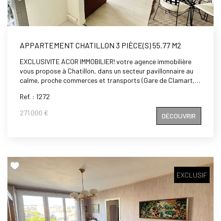
APPARTEMENT CHATILLON 3 PIÈCE(S) 55.77 M2
EXCLUSIVITE ACOR IMMOBILIER! votre agence immobilière
vous propose à Chatillon, dans un secteur pavillonnaire au
calme, proche commerces et transports (Gare de Clamart,
Tramway T6, bus 191, 323), au 4ème et dernier étage d'une
Ref. : 1272
petite copropriété, un appartement de 3 pièces de 55.77 m²,
comprenant: entrée, séjour exposé plein sud, deux
271 000 €
DÉCOUVRIR
chambres, salle de bains, wc, placards. Ensoleillé et
Lumineux. Le calme absolu. Un vrai petit coup de coeur. A
visiter rapidement.
EXCLUSIF