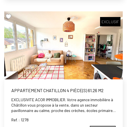
d'eau , WC, cave. Vous avez besoin du calme absolu, d'un
appartement ensoleillé, lumineux et en double exposition? Il
vous attend! Possibilité d'acheter un box en supplément
EXCLUSIF
APPARTEMENT CHATILLON 4 PIÈCE(S) 61.26 M2
EXCLUSIVITE ACOR IMMOBILIER. Votre agence immobilière à
Châtillon vous propose à la vente, dans un secteur
pavillonnaire au calme, proche des crèches, écoles primaires,
maternelles et du collège George Sand, non loin de la gare de
Ref. : 1278
Clamart (futur ligne 15) , du tramway T6 et des bus (191, 323,
194), dans une petite copropriété sécurisée avec espaces