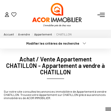
ACHETER
Accueil
A vendre
Appartement
CHATILLON
Modifier les critères de recherche
Nos Secteurs
Type de transaction
Localisation
Acheter
Localisation
Achat / Vente Appartement
Type de bien
VENDRE
Sélectionnez...
Surface min
CHATILLON - Appartement a vendre à
CHATILLON
Plus de critères
LOUER
Budget max
Créer une alerte
ESTIMER
Sur notre site consultez les annonces immobilière de Appartement à vendre
CHATILLON. Trouvez votre Appartement sur CHATILLON grâce aux annonces
immobilières de ACOR IMMOBILIER.
NOTRE AGENCE