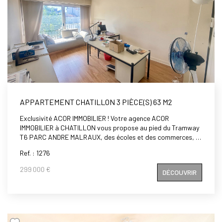
APPARTEMENT CHATILLON 3 PIÈCE(S) 63 M2
Exclusivité ACOR IMMOBILIER ! Votre agence ACOR
IMMOBILIER à CHATILLON vous propose au pied du Tramway
T6 PARC ANDRE MALRAUX, des écoles et des commerces, à
deux pas du Vieux Bourg, dans une copropriété bien
Ref. : 1276
entretenue , un appartement 3 Pièces de 63 m2 comprenant
: une entrée, un séjour lumineux exposé Sud Ouest, une
299 000 €
DÉCOUVRIR
cuisine donnant accès sur un cellier, deux chambres dont une
de 14 M2, une salle de bains, un wc séparé. Cet appartement
dispose également d'une cave en sous-sol.