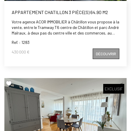
APPARTEMENT CHATILLON 3 PIÈCE(S) 64.90 M2
Votre agence ACOR IMMOBILIER à Châtillon vous propose à la
vente, entre le Tramway T6 centre de Châtillon et parc André
Malraux, à deux pas du centre ville et des commerces, au
pied des écoles : maternelle, primaire et crèche, dans une
Ref. : 1283
petite copropriété récente de standing, un appartement de
3 pièces de 64,90 m2, comprenant: entrée, cuisine ouverte
430 000 €
DÉCOUVRIR
aménagée et équipée donnant sur séjour avec accès sur
balcon, deux chambres avec placards, salle de bains, WC
séparés. Double parking en sous sol possible en supplément.
Calme et Lumineux. A visiter rapidement.
EXCLUSIF