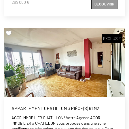
299 000 €
DÉCOUVRIR
verts, un appartement de 3/4 pièces de 61,67m² en double
exposition (Est /Ouest), comprenant: entrée, séjour double,
deux chambres, placards, cuisine aménagée et équipée, salle
d'eau , WC, cave. Vous avez besoin du calme absolu, d'un
appartement ensoleillé, lumineux et en double exposition? Il
vous attend! Possibilité d'acheter un box en supplément
EXCLUSIF
APPARTEMENT CHATILLON 3 PIÈCE(S) 61 M2
ACOR IMMOBILIER CHATILLON ! Votre Agence ACOR
IMMOBILIER à CHATILLON vous propose dans une zone
pavillonnaire très calme, à deux pas des écoles, de la Gare