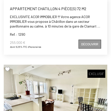
APPARTEMENT CHATILLON 4 PIÈCE(S) 72 M2
EXCLUSIVITE ACOR IMMOBILIER !!! Votre agence ACOR
IMMOBILIER vous propose à Châtillon dans un secteur
pavillonnaire au calme, à 10 minutes de la gare de Clamart et
du Centre ville de Châtillon, dans une petite copropriété de 3
Ref. : 1290
étages, un appartement de 3/4 pièces en double exposition,
comprenant : entrée, double séjour de 28m² donnant sur
255 000 €
DÉCOUVRIR
balcon exposé plein SUD, cuisine, deux chambres (possibilité
dont 6.25% TTC d'honoraires
de créer une troisième chambre), salle d'eau, WC séparés,
placards. Possibilité d'acquérir un box en supplément,
Travaux à prévoir. Vous aimez les travaux et vous projetez,
ce bien est pour vous.
EXCLUSIF