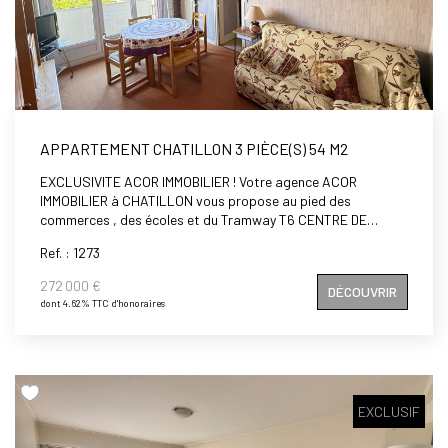
APPARTEMENT CHATILLON 3 PIÈCE(S) 54 M2
EXCLUSIVITE ACOR IMMOBILIER ! Votre agence ACOR
IMMOBILIER à CHATILLON vous propose au pied des
commerces , des écoles et du Tramway T6 CENTRE DE
CHATILLON et VAUBAN, à deux pas du Métro L13
Ref. : 1273
CHATILLON- MONTROUGE et de la Futur L15, dans une
résidence bien entretenue avec espace vert et gardien, un
272 000 €
DÉCOUVRIR
appartement 3 pièces de 54m2 comprenant : entrée, séjour
dont 4.62% TTC d'honoraires
exposé plein Sud donnant sur un Balcon, une cuisine
aménagée avec un cellier, deux chambres, une salle de bains
et un wc séparé. Cet appartement idéalement situé dispose
également d'une cave et d'un parking privatif.
EXCLUSIF