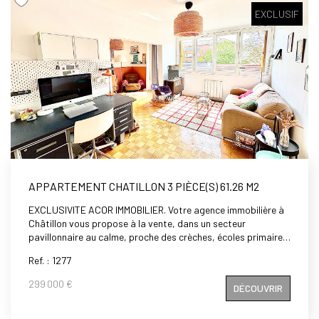
EXCLUSIF
APPARTEMENT CHATILLON 3 PIÈCE(S) 61.26 M2
EXCLUSIVITE ACOR IMMOBILIER. Votre agence immobilière à
Châtillon vous propose à la vente, dans un secteur
pavillonnaire au calme, proche des crèches, écoles primaires,
maternelles et du collège George Sand, non loin de la gare de
Ref. : 1277
Clamart (futur ligne 15) , du tramway T6 et des bus (191, 323,
194), dans une petite copropriété sécurisée avec espaces
299 000 €
DÉCOUVRIR
verts, un appartement de 3/4 pièces de 61,67m² en double
exposition (Est /Ouest), comprenant: entrée, séjour double,
deux chambres, placards, cuisine aménagée et équipée, salle