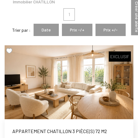
Immobilier CHATILLON
Créer une a
Notre Équipe
1
Date
Prix -/+
Prix +/-
Trier par :
AVIS GOOGLE
CONTACT
EXCLUSIF
APPARTEMENT CHATILLON 3 PIÈCE(S) 72 M2