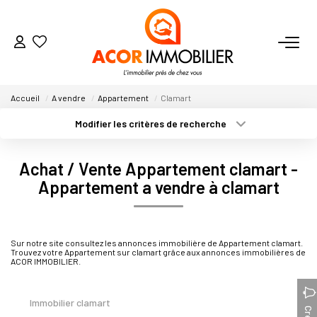
ACHETER
Accueil
A vendre
Appartement
Clamart
Modifier les critères de recherche
Nos Secteurs
Type de transaction
Localisation
Acheter
Localisation
Achat / Vente Appartement clamart -
Type de bien
VENDRE
Sélectionnez...
Surface min
Appartement a vendre à clamart
Plus de critères
LOUER
Budget max
Sur notre site consultez les annonces immobilière de Appartement clamart.
Trouvez votre Appartement sur clamart grâce aux annonces immobilières de
Créer une alerte
ESTIMER
ACOR IMMOBILIER.
NOTRE AGENCE
Immobilier clamart