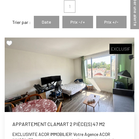
Créer une alerte
1
Notre Équipe
Date
Prix -/+
Prix +/-
Trier par :
AVIS GOOGLE
EXCLUSIF
CONTACT
APPARTEMENT CLAMART 2 PIÈCE(S) 47 M2
EXCLUSIVITE ACOR IMMOBILIER! Votre Agence ACOR