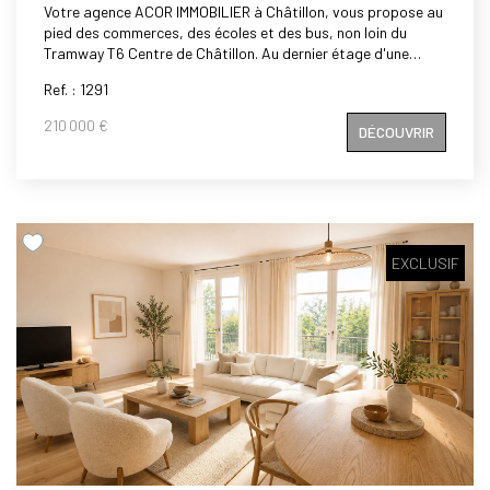
Votre agence ACOR IMMOBILIER à Châtillon, vous propose au
pied des commerces, des écoles et des bus, non loin du
Tramway T6 Centre de Châtillon. Au dernier étage d'une
copropriété de 2011, un studio de 25,80 m² exposé plein Sud,
Ref. : 1291
comprenant: pièce principale de 18,70 m2 donnant sur
balcon, coin cuisine, dégagement, placard, salle de bains
210 000 €
DÉCOUVRIR
avec WC. Idéal investissement locatif ou premier achat. A
visiter rapidement.
EXCLUSIF