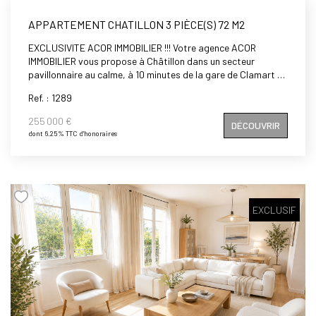
APPARTEMENT CHATILLON 3 PIÈCE(S) 72 M2
EXCLUSIVITE ACOR IMMOBILIER !!! Votre agence ACOR
IMMOBILIER vous propose à Châtillon dans un secteur
pavillonnaire au calme, à 10 minutes de la gare de Clamart et
du Centre ville de Châtillon, dans une petite copropriété de 3
Ref. : 1289
étages, un appartement de 3/4 pièces en double exposition,
comprenant : entrée, double séjour de 28m² donnant sur
255 000 €
DÉCOUVRIR
balcon exposé plein SUD, cuisine, deux chambres (possibilité
dont 6.25% TTC d'honoraires
de créer une troisième chambre), salle d'eau, WC séparés,
placards. Possibilité d'acquérir un box en supplément,
Travaux à prévoir. Vous aimez les travaux et vous projetez,
ce bien est pour vous.
EXCLUSIF