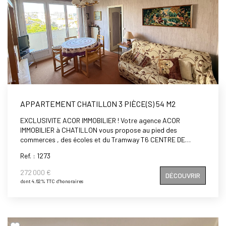
APPARTEMENT CHATILLON 3 PIÈCE(S) 54 M2
EXCLUSIVITE ACOR IMMOBILIER ! Votre agence ACOR
IMMOBILIER à CHATILLON vous propose au pied des
commerces , des écoles et du Tramway T6 CENTRE DE
CHATILLON et VAUBAN, à deux pas du Métro L13
Ref. : 1273
CHATILLON- MONTROUGE et de la Futur L15, dans une
résidence bien entretenue avec espace vert et gardien, un
272 000 €
DÉCOUVRIR
appartement 3 pièces de 54m2 comprenant : entrée, séjour
dont 4.62% TTC d'honoraires
exposé plein Sud donnant sur un Balcon, une cuisine
aménagée avec un cellier, deux chambres, une salle de bains
et un wc séparé. Cet appartement idéalement situé dispose
également d'une cave et d'un parking privatif.