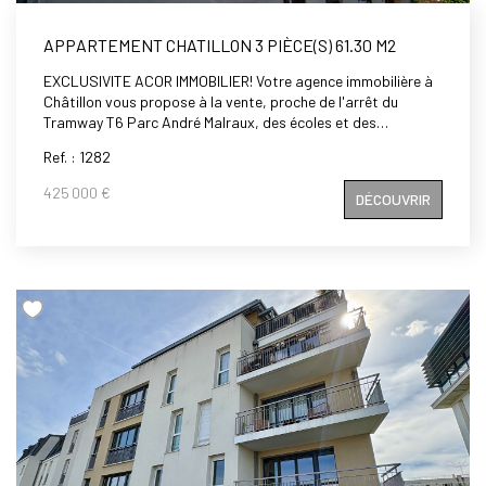
APPARTEMENT CHATILLON 3 PIÈCE(S) 61.30 M2
EXCLUSIVITE ACOR IMMOBILIER! Votre agence immobilière à
Châtillon vous propose à la vente, proche de l'arrêt du
Tramway T6 Parc André Malraux, des écoles et des
commerces, dans une petite copropriété sécurisée avec
Ref. : 1282
espaces verts, au deuxième étage, un appartement de 3
pièces de 61,30 m2 en double exposition, comprenant:
425 000 €
DÉCOUVRIR
entrée, cuisine aménagée et équipée, séjour donnant sur
balcon exposé ouest, salle de bains, deux chambres avec
balcon, wc, placards, cave, Box. A visiter rapidement!