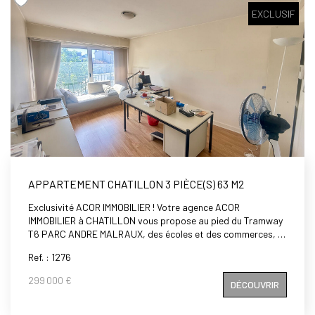
EXCLUSIF
APPARTEMENT CHATILLON 3 PIÈCE(S) 63 M2
Exclusivité ACOR IMMOBILIER ! Votre agence ACOR
IMMOBILIER à CHATILLON vous propose au pied du Tramway
T6 PARC ANDRE MALRAUX, des écoles et des commerces, à
deux pas du Vieux Bourg, dans une copropriété bien
Ref. : 1276
entretenue , un appartement 3 Pièces de 63 m2 comprenant
: une entrée, un séjour lumineux exposé Sud Ouest, une
299 000 €
DÉCOUVRIR
cuisine donnant accès sur un cellier, deux chambres dont une
de 14 M2, une salle de bains, un wc séparé. Cet appartement
dispose également d'une cave en sous-sol.