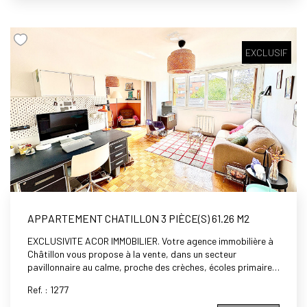
EXCLUSIF
APPARTEMENT CHATILLON 3 PIÈCE(S) 61.26 M2
EXCLUSIVITE ACOR IMMOBILIER. Votre agence immobilière à
Châtillon vous propose à la vente, dans un secteur
pavillonnaire au calme, proche des crèches, écoles primaires,
maternelles et du collège George Sand, non loin de la gare de
Ref. : 1277
Clamart (futur ligne 15) , du tramway T6 et des bus (191, 323,
194), dans une petite copropriété sécurisée avec espaces