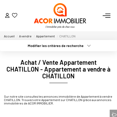
ACHETER
Accueil
A vendre
Appartement
CHATILLON
Modifier les critères de recherche
Nos Secteurs
Type de transaction
Localisation
Acheter
Localisation
Achat / Vente Appartement
Type de bien
VENDRE
Sélectionnez...
Surface min
CHATILLON - Appartement a vendre à
CHATILLON
Plus de critères
LOUER
Budget max
Créer une alerte
ESTIMER
Sur notre site consultez les annonces immobilière de Appartement à vendre
CHATILLON. Trouvez votre Appartement sur CHATILLON grâce aux annonces
immobilières de ACOR IMMOBILIER.
NOTRE AGENCE