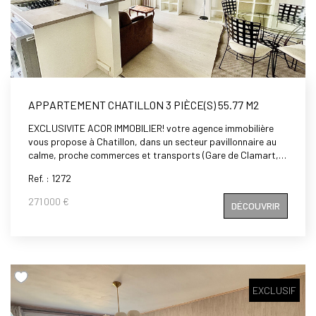
APPARTEMENT CHATILLON 3 PIÈCE(S) 55.77 M2
EXCLUSIVITE ACOR IMMOBILIER! votre agence immobilière
vous propose à Chatillon, dans un secteur pavillonnaire au
calme, proche commerces et transports (Gare de Clamart,
Tramway T6, bus 191, 323), au 4ème et dernier étage d'une
Ref. : 1272
petite copropriété, un appartement de 3 pièces de 55.77 m²,
comprenant: entrée, séjour exposé plein sud, deux
271 000 €
DÉCOUVRIR
chambres, salle de bains, wc, placards. Ensoleillé et
Lumineux. Le calme absolu. Un vrai petit coup de coeur. A
visiter rapidement.
EXCLUSIF