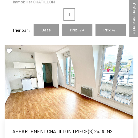
Immobilier CHATILLON
Créer une alerte
Notre Équipe
1
Date
Prix -/+
Prix +/-
Trier par :
AVIS GOOGLE
CONTACT
APPARTEMENT CHATILLON 1 PIÈCE(S) 25.80 M2