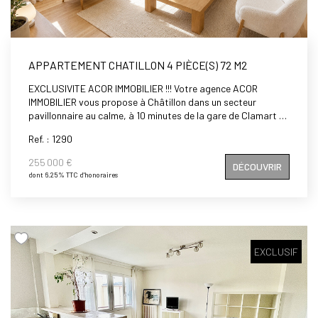
APPARTEMENT CHATILLON 4 PIÈCE(S) 72 M2
EXCLUSIVITE ACOR IMMOBILIER !!! Votre agence ACOR
IMMOBILIER vous propose à Châtillon dans un secteur
pavillonnaire au calme, à 10 minutes de la gare de Clamart et
du Centre ville de Châtillon, dans une petite copropriété de 3
Ref. : 1290
étages, un appartement de 3/4 pièces en double exposition,
comprenant : entrée, double séjour de 28m² donnant sur
255 000 €
DÉCOUVRIR
balcon exposé plein SUD, cuisine, deux chambres (possibilité
dont 6.25% TTC d'honoraires
de créer une troisième chambre), salle d'eau, WC séparés,
placards. Possibilité d'acquérir un box en supplément,
Travaux à prévoir. Vous aimez les travaux et vous projetez,
ce bien est pour vous.
EXCLUSIF