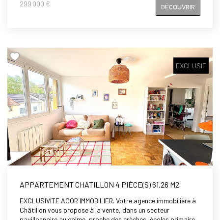
299 000 €
DÉCOUVRIR
verts, un appartement de 3/4 pièces de 61,67m² en double
exposition (Est /Ouest), comprenant: entrée, séjour double,
deux chambres, placards, cuisine aménagée et équipée, salle
d'eau , WC, cave. Vous avez besoin du calme absolu, d'un
appartement ensoleillé, lumineux et en double exposition? Il
vous attend! Possibilité d'acheter un box en supplément
EXCLUSIF
APPARTEMENT CHATILLON 4 PIÈCE(S) 61.26 M2
EXCLUSIVITE ACOR IMMOBILIER. Votre agence immobilière à
Châtillon vous propose à la vente, dans un secteur
pavillonnaire au calme, proche des crèches, écoles primaires,