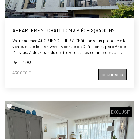
APPARTEMENT CHATILLON 3 PIÈCE(S) 64.90 M2
Votre agence ACOR IMMOBILIER à Châtillon vous propose à la
vente, entre le Tramway T6 centre de Châtillon et parc André
Malraux, à deux pas du centre ville et des commerces, au
pied des écoles : maternelle, primaire et crèche, dans une
Ref. : 1283
petite copropriété récente de standing, un appartement de
3 pièces de 64,90 m2, comprenant: entrée, cuisine ouverte
430 000 €
DÉCOUVRIR
aménagée et équipée donnant sur séjour avec accès sur
balcon, deux chambres avec placards, salle de bains, WC
séparés. Double parking en sous sol possible en supplément.
Calme et Lumineux. A visiter rapidement.
EXCLUSIF