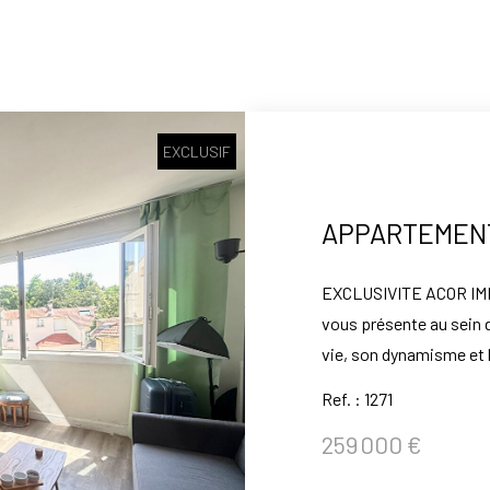
EXCLUSIF
APPARTEMENT 
EXCLUSIVITE ACOR IM
vous présente au sein d
vie, son dynamisme et 
(commerces, écoles, ma
Ref. : 1271
Clamart et de la Futur 
259 000 €
copropriété bien entre
comprenant : entrée, u