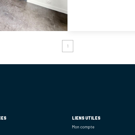
rares et très appréciés.
accessibilité en transpo
T6 et Tram T10 avec la 
Vous aurez aussi à por
établissements publics,
1
réel pour le quotidien. 
découvrir sans attendre
CES
LIENS UTILES
Mon compte