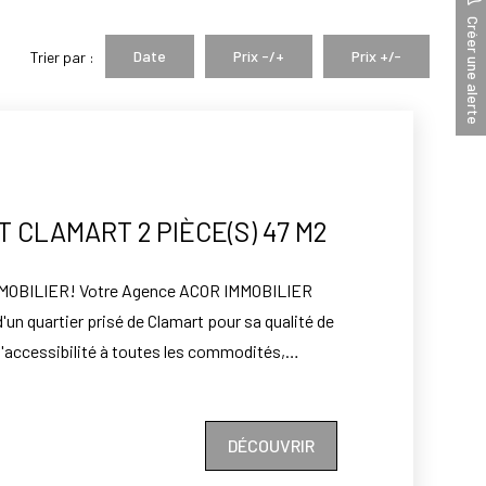
Créer une alerte
Date
Prix -/+
Prix +/-
Trier par :
CLAMART 2 PIÈCE(S) 47 M2
MOBILIER! Votre Agence ACOR IMMOBILIER
'un quartier prisé de Clamart pour sa qualité de
l'accessibilité à toutes les commodités,
rché, Théatre Jean Arp, non loin de la Gare de
L15), au 4ème étage avec ascenseur d'une
tenue, un appartement 2 pièces de 47 m2
DÉCOUVRIR
n séjour exposé Sud-Ouest sans vis à vis, une