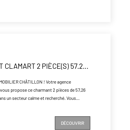
chambre, une salle de bains, un wc séparé, un
APPARTEMENT CLAMART 2 PIÈCE(S) 57.26 M2
OBILIER CHÂTILLON ! Votre agence
n vous propose ce charmant 2 pièces de 57,26
ans un secteur calme et recherché. Vous
x salon de 23,46 m² pour votre confort, d'une
ipée, d'une chambre, placards, une salle d'eau
galement une cave et un parking. Possibilité
DÉCOUVRIR