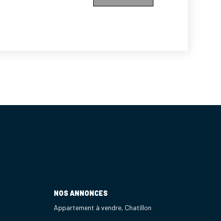
 Le quartier bénéficie d'une excellente
rts : il est desservi par les lignes de Tramway
station Hôpital Béclère à proximité immédiate.
tée de main commerces, écoles et
 ainsi que l'hôpital Béclère. Un confort de vie
Un bien fonctionnel, rare sur le secteur. À
 !
NOS ANNONCES
Appartement à vendre, Chatillon