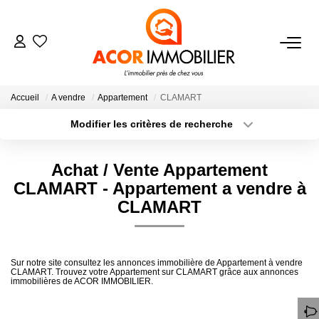
ACHETER
Accueil
A vendre
Appartement
CLAMART
Nos Secteurs
Modifier les critères de recherche
Localisation
Type de transaction
Surface min
Achat / Vente Appartement
Type de bien
VENDRE
CLAMART - Appartement a vendre à
Plus de critères
Budget max
CLAMART
LOUER
Créer une alerte
ESTIMER
Sur notre site consultez les annonces immobilière de Appartement à vendre
CLAMART. Trouvez votre Appartement sur CLAMART grâce aux annonces
immobilières de ACOR IMMOBILIER.
NOTRE AGENCE