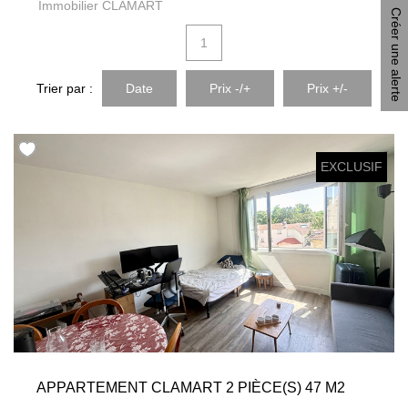
Immobilier CLAMART
Notre Équipe
Créer une alerte
1
AVIS GOOGLE
Trier par :
Date
Prix -/+
Prix +/-
CONTACT
EXCLUSIF
APPARTEMENT CLAMART 2 PIÈCE(S) 47 M2